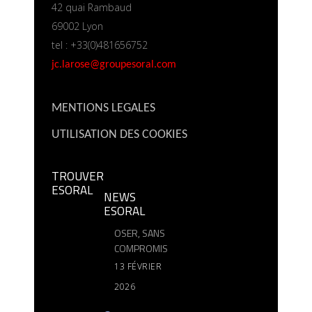
42 quai Rambaud
69002 Lyon
tel : +33(0)481656752
jc.larose@groupesoral.com
MENTIONS LEGALES
UTILISATION DES COOKIES
TROUVER
ESORAL
NEWS
ESORAL
OSER, SANS
COMPROMIS
13 FÉVRIER
2026