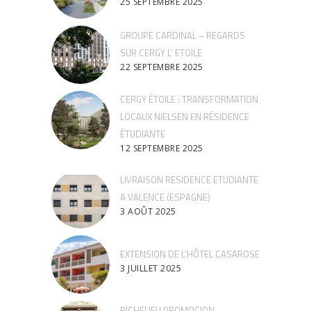
25 SEPTEMBRE 2025
GROUPE CARDINAL – REGARDS
SUR CERGY L’ ETOILE
22 SEPTEMBRE 2025
CERGY ÉTOILE : TRANSFORMATION
LOCAUX NIELSEN EN RÉSIDENCE
ÉTUDIANTE
12 SEPTEMBRE 2025
LIVRAISON RESIDENCE ETUDIANTE
A VALENCE (ESPAGNE)
3 AOÛT 2025
EXTENSION DE L’HÔTEL CASAROSE
3 JUILLET 2025
RICHELIEU PROMOCION –