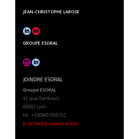
JEAN-CHRISTOPHE LAROSE
GROUPE ESORAL
JOINDRE ESORAL
Groupe ESORAL
42 quai Rambaud
69002 Lyon
tel : +33(0)481656752
jc.larose@groupesoral.com