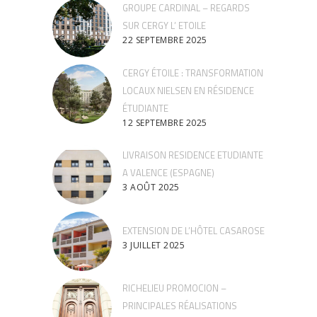
GROUPE CARDINAL – REGARDS
SUR CERGY L’ ETOILE
22 SEPTEMBRE 2025
CERGY ÉTOILE : TRANSFORMATION
LOCAUX NIELSEN EN RÉSIDENCE
ÉTUDIANTE
12 SEPTEMBRE 2025
LIVRAISON RESIDENCE ETUDIANTE
A VALENCE (ESPAGNE)
3 AOÛT 2025
EXTENSION DE L’HÔTEL CASAROSE
3 JUILLET 2025
RICHELIEU PROMOCION –
PRINCIPALES RÉALISATIONS