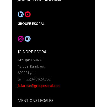
GROUPE ESORAL
JOINDRE ESORAL
Groupe ESORAL
42 quai Rambaud
69002 Lyon
tel : +33(0)481656752
jc.larose@groupesoral.com
MENTIONS LEGALES