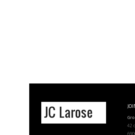
JO
Gro
42 
690