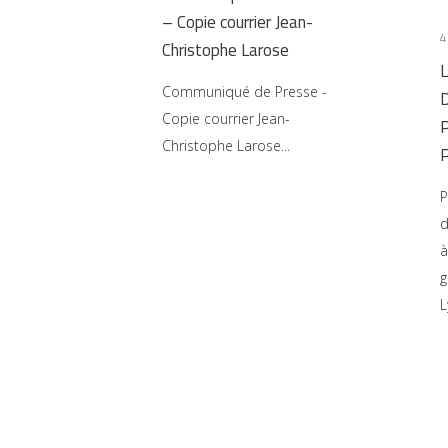
– Copie courrier Jean-
4
Christophe Larose
Communiqué de Presse -
Copie courrier Jean-
Christophe Larose
P
d
à
g
L