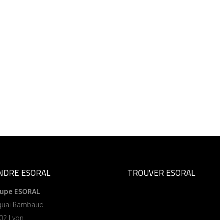
INDRE ESORAL
TROUVER ESORAL
upe ESORAL
quai Rambaud
02 Lyon