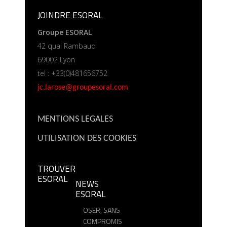
JOINDRE ESORAL
Groupe ESORAL
42 quai Rambaud
69002 Lyon
tel : +33(0)481656752
jc.larose@groupesoral.com
MENTIONS LEGALES
UTILISATION DES COOKIES
TROUVER
ESORAL
NEWS
ESORAL
OSER, SANS
COMPROMIS