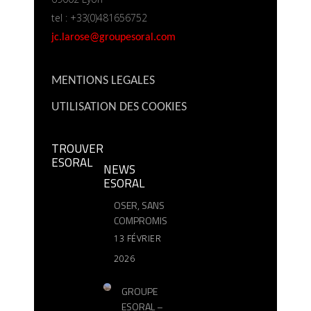
tel : +33(0)481656752
jc.larose@groupesoral.com
MENTIONS LEGALES
UTILISATION DES COOKIES
TROUVER
ESORAL
NEWS
ESORAL
OSER, SANS
COMPROMIS
13 FÉVRIER
2026
GROUPE
ESORAL –